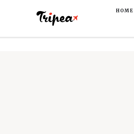
Home
HOME
Europa
Stati Uniti
Asia
Mare
Isole
Spiagge
Contatti