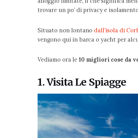
alloggio limitate, il che significa men
trovare un po’ di privacy e isolamento
Situato non lontano 
dall’isola di Cor
vengono qui in barca o yacht per alcu
Vediamo ora le 
10
migliori cose da v
1. Visita Le Spiagge