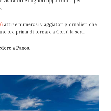
o visitatori e migliori opportunità per 
.
fù
 attrae numerosi viaggiatori giornalieri che 
ne ore prima di tornare a Corfù la sera.
edere a Paxos
.