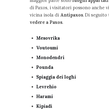
maggior parte sono 
luoghi appartati
di Paxos, i visitatori possono anche v
vicina isola di 
Antipaxos
. Di seguito
vedere a Paxos
.
Mesovrika
Voutoumi
Monodendri
Pounda
Spiaggia dei loghi
Levrehio
Harami
Kipiadi