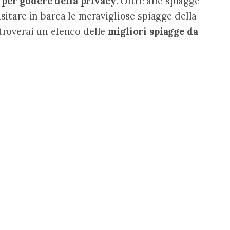
 per godere della privacy
. Oltre alle spiagge 
isitare in barca le meravigliose spiagge della 
 troverai un elenco delle 
migliori spiagge da 