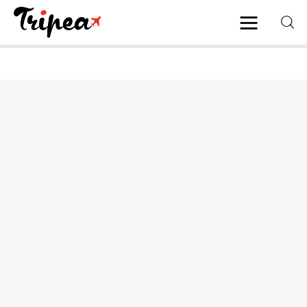
Home
Europa
Stati Uniti
Asia
Mare
Isole
Spiagge
Contatti