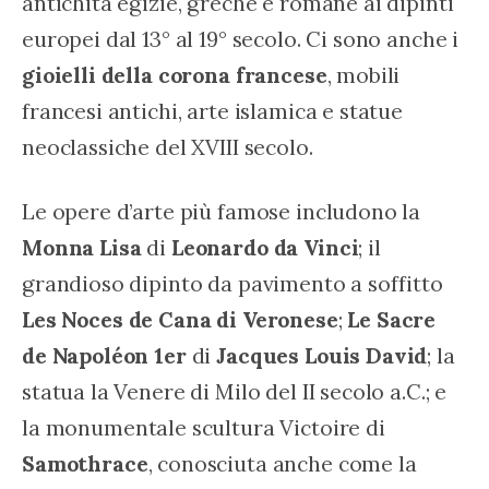
antichità egizie, greche e romane ai dipinti 
europei dal 13° al 19° secolo. Ci sono anche i 
gioielli della corona francese
, mobili 
francesi antichi, arte islamica e statue 
neoclassiche del XVIII secolo.
Le opere d’arte più famose includono la 
Monna Lisa
 di 
Leonardo da Vinci
; il 
grandioso dipinto da pavimento a soffitto 
Les Noces
de Cana di Veronese
; 
Le Sacre 
de Napoléon 1er
 di 
Jacques Louis
David
; la 
statua la Venere di Milo del II secolo a.C.; e 
la monumentale scultura Victoire di 
Samothrace
, conosciuta anche come la