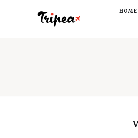
Home
HOME
Europa
Stati Uniti
Asia
Mare
Isole
Spiagge
Contatti
V