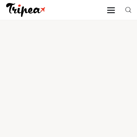
Home
Europa
Stati Uniti
Asia
Mare
Isole
Spiagge
Contatti