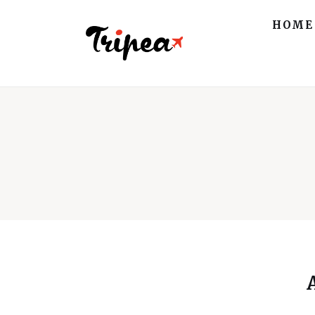
Home
HOME
Europa
Stati Uniti
Asia
Mare
Isole
Spiagge
Contatti