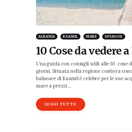
ALBANIA
KSAMIL
MARE
SPIAGGE
10 Cose da vedere a
Una guida con consigli utili alle 10 cose da
giorni. Situata nella regione costiera cono
balneare di Ksamil è celebre per le sue acq
mare a prezzi…
LEGGI TUTTO