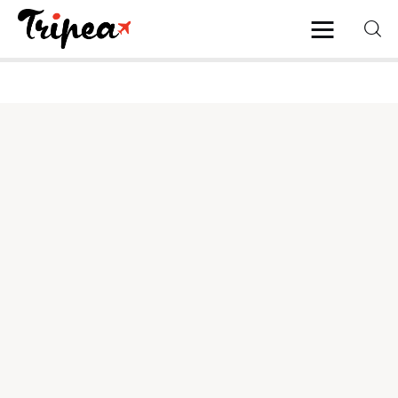
Home
Europa
Stati Uniti
Asia
Mare
Isole
Spiagge
Contatti