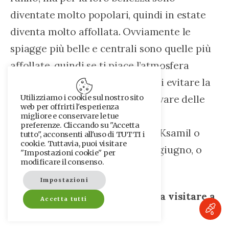
diventate molto popolari, quindi in estate 
diventa molto affollata. Ovviamente le 
spiagge più belle e centrali sono quelle più 
affollate, quindi se ti piace l’atmosfera 
estiva allora è fantastico. Se vuoi evitare la 
folla più grande, puoi anche trovare delle 
Utilizziamo i cookie sul nostro sito
web per offrirti l'esperienza
belle spiagge verso la periferia 
migliore e conservare le tue
preferenze. Cliccando su "Accetta
settentrionale e meridionale di Ksamil o 
tutto", acconsenti all'uso di TUTTI i
cookie. Tuttavia, puoi visitare
venire un po’ prima a maggio o giugno, o 
"Impostazioni cookie" per
modificare il consenso.
più tardi a settembre.
Impostazioni
Di seguito le 
migliori spiagge da visitare a 
Accetta tutti
Ksamil