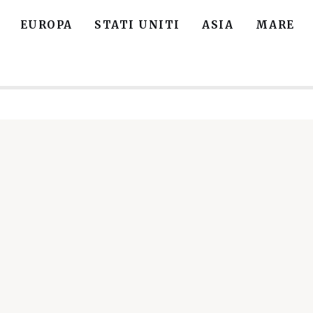
EUROPA
STATI UNITI
ASIA
MARE
Home
Europa
Stati Uniti
Asia
Mare
Isole
Spiagge
Contatti