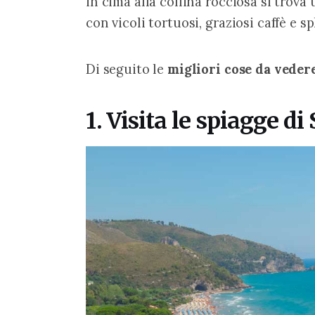
in cima alla collina rocciosa si trova
con vicoli tortuosi, graziosi caffè e s
Di seguito le 
migliori cose da veder
1. Visita le spiagge d