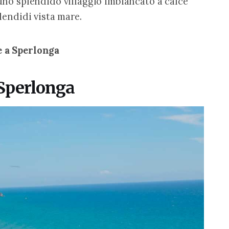
 uno splendido villaggio imbiancato a calce 
plendidi vista mare.
e a Sperlonga
i Sperlonga