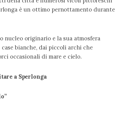
i della città e numerosi vicoli pittoreschi 
perlonga è un ottimo pernottamento durante 
o nucleo originario e la sua atmosfera 
 case bianche, dai piccoli archi che 
orci occasionali di mare e cielo.
itare a Sperlonga
lo”