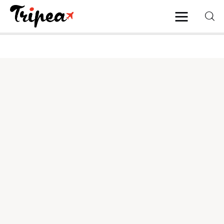
Home
Europa
Stati Uniti
Asia
Mare
Isole
Spiagge
Contatti