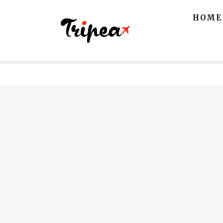
Home
HOME
Europa
Stati Uniti
Asia
Mare
Isole
Spiagge
Contatti