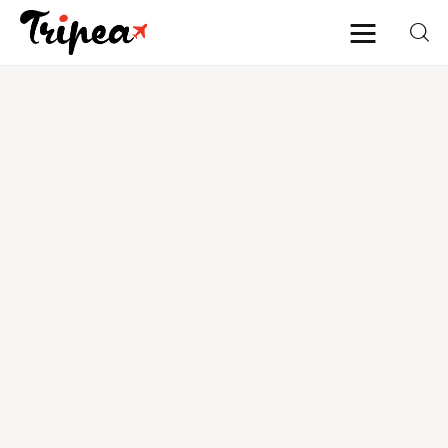
Home
Europa
Stati Uniti
Asia
Mare
Isole
Spiagge
Contatti