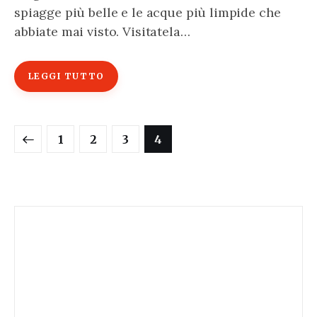
spiagge più belle e le acque più limpide che
abbiate mai visto. Visitatela…
LEGGI TUTTO
Paginazione
PAGE
1
PAGE
2
PAGE
3
PAGE
4
degli
articoli