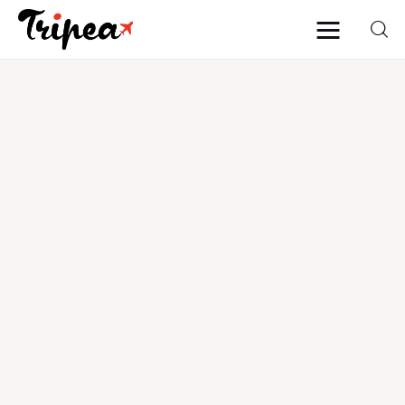
Home
Europa
Stati Uniti
Asia
Mare
Isole
Spiagge
Contatti