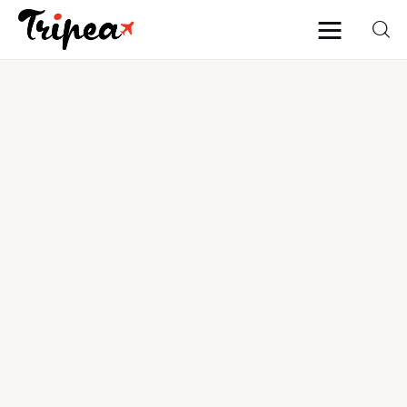
Home
Europa
Stati Uniti
Asia
Mare
Isole
Spiagge
Contatti