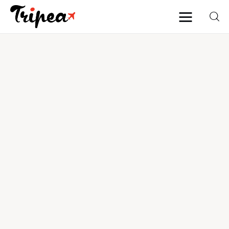
Home
Europa
Stati Uniti
Asia
Mare
Isole
Spiagge
Contatti