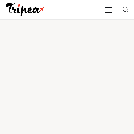
Home
Europa
Stati Uniti
Asia
Mare
Isole
Spiagge
Contatti