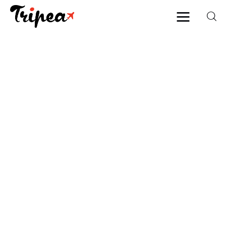
Home
Europa
Stati Uniti
Asia
Mare
Isole
Spiagge
Contatti