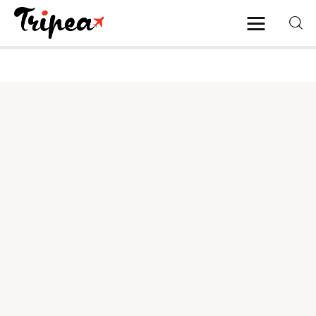
Home
Europa
Stati Uniti
Asia
Mare
Isole
Spiagge
Contatti