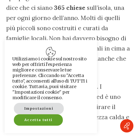
dice che ci siano 
365 chiese
 sull’isola, una 
per ogni giorno dell’anno. Molti di quelli 
più piccoli sono costruiti e curati da 
famiglie locali. Non hai davvero bisogno di 
vederle tutte, ma sicuramente sali in cima a 
Chora e vedi le quattro chiese bianche che 
Utilizziamo i cookie sul nostro sito
web per offrirti l'esperienza
si trovano sulla collina.
migliore e conservare le tue
preferenze. Cliccando su "Accetta
tutto", acconsenti all'uso di TUTTI i
Fai una passeggiata fino in cima. I 
cookie. Tuttavia, puoi visitare
"Impostazioni cookie" per
panorami lassù sono incredibili ed è uno 
modificare il consenso.
dei posti migliori a Ios per ammirare il 
Impostazioni
tramonto. Nessuna folla, una brezza calda e 
Accetta tutti
panorami incredibili.